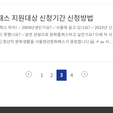
는 세계적인 팝스타이자 싱어송라이터인 브루노마스라고 합니다. 현대
스 공연 일정 2023년 6월 17일 (토요일) ~2023년 6월 18일 (일요
 패스 지원대상 신청기간 신청방법
잠실 ..
 하자! ✅2004년생인가요? ✅서울에 살고 있나요? ✅2023년 신
지 못했나요? ✅공연 관람으로 문화플렉스하고 싶은가요? 이제 막 사
생) 청년의 문화생활을 서울청년문화패스가 응원합니다.🤗 📌 🎫 서울
004년생) 서울 거주 청년들에게 공연 관람비 1인당 연간 20만원을 
2023. 4.19.~4.30. 신청대상 : 2004년생(2004.1.1.~2004.12
 거주 내외국인 중위소득 150%이하 청년 신청방법 : 청년몽땅정보통(
.kr/site/main/home) 홈페이지 신청 💚문의처: 청년문..
3
1
2
4