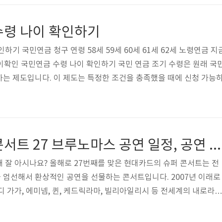
싸다는 인식이 깔려있는 것이 대부분인데, 꼭 그런 것만은 아니라고 
uny.com
수령 나이 확인하기
기 국민연금 청구 연령 58세 59세 60세 61세 62세 노령연금 지금
이확인 국민연금 수령 나이 확인하기 국민 연금 조기 수령은 원래 국민
는 제도입니다. 이 제도는 특정한 조건을 충족했을 때에 신청 가능
국민연금 조기 수령을 원하시는 분들은 국민연금 공단 사무소에 방문
는 것이 좋습니다. 출생연도 국민연금 지급 해당 (만) 나이 국민연금
년 61세 56세 1956~1960년 62세 57세 1..
현대카드 슈퍼 콘서트 27 브루노마스 공연 일정, 공연 장소, 티켓가격, 예매하기
 잘 아시나요? 올해로 27번째를 맞은 현대카드의 슈퍼 콘서트는 전
엄선해서 환상적인 공연을 선물하는 콘서트입니다. 2007년 이래로
디 가가, 에미넴, 퀸, 케드릭라마, 빌리아일리시 등 전세계의 내로라하
슈퍼 콘서트 무대에 섰습니다. 이처럼 최고의 공연만을 보여주는 현대
에 우리 곁에 다시 돌아온다고 합니다. 27번째 슈퍼콘서트 무대의 주