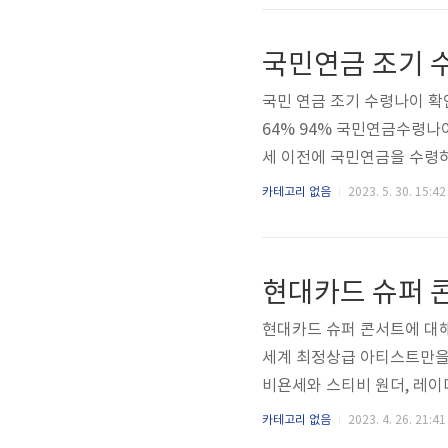
점은 가깝고 편리한 만큼 비
수 있습니다. 편의 starryss
국민연금 조기 
국민 연금 조기 수령나이 확인하
64% 94% 국민연금수령나
세 이전에 국민연금을 수령하
있을 수 있습니다. 따라서 
카테고리 없음
2023. 5. 30. 15:42
내용을 확인하신 후에 신청하시
2년 60세 55세 1953~1956
현대카드 슈퍼 콘서트에 대해
세계 최정상급 아티스트만을 
비욘세와 스티비 원더, 레이
는 아티스트들이 현대카드 
카테고리 없음
2023. 4. 26. 21:41
카드 슈퍼 콘서트가 올 6월