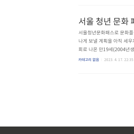
공은 바로 21C를 대표하
드 슈퍼콘서트 27 - 브루노 마
서울 청년 문화
일) 오후 8시 공연 장소 서울 
서울청년문화패스로 문화플렉스
나게 보낼 계획을 아직 세우
회로 나온 만19세(2004년
청년문화패스란? 만 19세(2
카테고리 없음
2023. 4. 17. 22:35
원하는 문화이용권 사업 신청기간 : 
31일생) 신청자격 : 서울시
ttps://youth.seoul.go