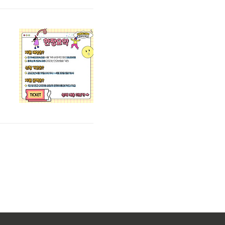
카
지
.
h