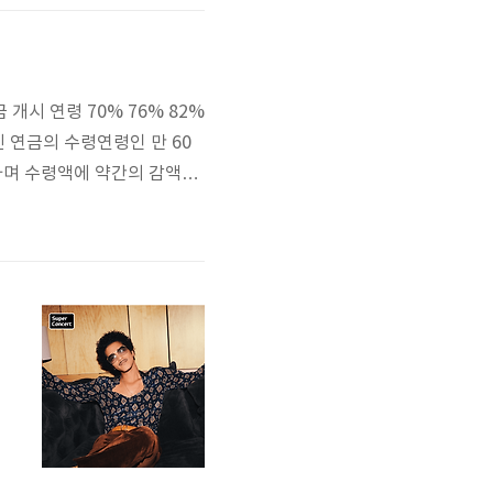
할
 개시 연령 70% 76% 82%
 연금의 수령연령인 만 60
하며 수령액에 약간의 감액이
하거나 전화를 통해서 자세한
 조기 수령(만)나이 ~195
인