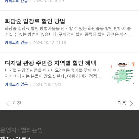
카테고리 없음
2025. 3. 18. 20:30
이거즈👆️ LG 트윈스👆️ 두산 베어스👆️ SSG 랜더스👆️ 키움 히어로즈👆️삼성
라이온즈👆️롯데 자이언츠👆️NC 다이노스👆️한화 이글스👆️ KT 위즈👆️ KB
O 구단별 공식 예매처LG 트윈스: 티켓링크를 통해 예매 가능두산 베어스:
화담숲 입장료 할인 방법
인터파크 티켓을 통해 예매 가능SSG 랜더스: 티켓링크를 통해 예매 가능
키움 히어로즈: 홈페이지 - 구단 공식 홈페이지를 통해 예매 가능삼성 라이
화담숲 입장료 할인 방법가을을 만끽할 수 있는 화담숲을 할인 받아서 즐
온즈: 티켓링크를 통해 예매 가능롯데 자이언츠: 홈페이지 - 구단 자체 예
기실 수 있는 방법이 있습니다. 구체적인 할인 종류와 할인 금액은 아래 표
매 시스템을 통해 예..
와 같습니다. 참고하셔서 본인이 할인 대상자이시라면 모두 할인 받으셔서
카테고리 없음
2024. 10. 18. 21:18
화담숲을 조금 더 저렴하게 즐기시기 바랍니다. 종류할인금액주의사항L
G U+멤버십입장요금 1,000원 할인포인트 차감1일 1회 사용축제기간 미
적용국가유공자입장요금 1,000원 할인축제기간 미적용장애인경증(4~6
디지털 관광 주민증 지역별 할인 혜택
급)입장요금 1,000원 할인축제기간 미적용장애인중증(1~3급)입장요금
3,000원 할인축제기간 미적용미취학 아동 단체입장요금 3,000원 할인미
디지털 관광주민증을 아시나요? 여름 휴가를 맞아 여기
취학아동 30명 이상축제기간 미적용광주 시민 할인입장요금 평일 50%,
저기 떠나시는 분들이 많으실 텐데, 여행 경비가 걱정이
토일공휴일 30% 할인가을축제기간 적용
신 분들 있으시죠? 숙박비에, 먹거리비에 체험비에 여
카테고리 없음
2024. 7. 8. 17:45
기저기 돈 달라고 아우성입니다. 그런 분들께 희소식이
있습니다.디지털 관광 주민증을 발급 받고 여행하시면
각 지역에서 숙박, 음식, 체험 프로그램 등에서 할인 혜
이전
다음
택을 받으실 수 있습니다. 어떻게 발급 받지?라고 생각
하신 분을 있으시죠? 그 분들을 위해 아래 자세한 내용
을 적어두었으니 참고 하시기 바랍니다. 디지털 관광
주민증 발급 받기 👆 디지털 관광 주민증 지역별 할인
운영자 : 별헤는밤
혜택 디지털 관광 주민증을 활용할 수 있는 지역은 총 3
4개 지역입니다. 각 지역별로 제공되는 혜택을 알아보